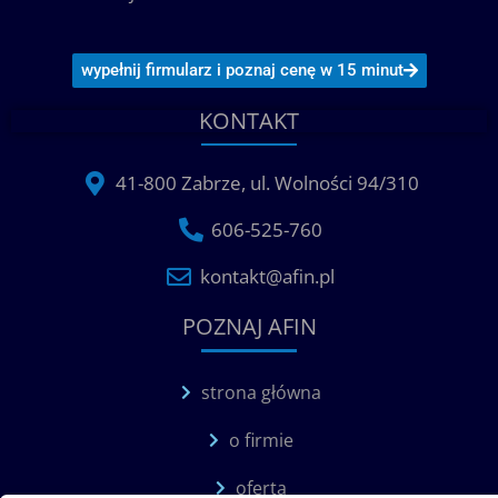
wypełnij firmularz i poznaj cenę w 15 minut
KONTAKT
41-800 Zabrze, ul. Wolności 94/310
606-525-760
kontakt@afin.pl
POZNAJ AFIN
strona główna
o firmie
oferta